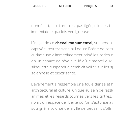
ACCUEIL
ATELIER
PROJETS
E
L’inauguration du théâtre
La Marge à Lieusain
fort, à l’image de ce nouveau lieu dédié à la créa
donné : ici, la culture n’est pas figée, elle se v
immédiate et parfois vertigineuse.
L’image de ce
cheval monumental
, suspendu 
captivée, restera sans nul doute l’icône de ce
audacieuse a immédiatement brisé les codes du 
en un espace de rêve éveillé où le merveilleux s
silhouette suspendue semblait veiller sur les 
solennelle et électrisante.
L’événement a rassemblé une foule dense et hé
architectural et culturel unique au sein de l’a
animés et les regards tournés vers les cintres
nom : un espace de liberté où l’on s’autorise à
souligné la volonté de la ville de Lieusaint d’of