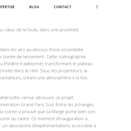
XPERTISE
BLOG
CONTACT
t
ne pouvait se faire sans un geste artistique
tion transdisciplinaire. Dès l’entrée, le ton a été
it au cœur de la foule, dans une proximité
dans les airs au-dessus d’une assemblée
tte soirée de lancement. Cette scénographie
théâtre traditionnel, transformant le plateau
’invite dans le réel. Sous les projecteurs, la
spectateurs, créant une atmosphère à la fois
téroclite, venue découvrir ce projet
gglomération Grand Paris Sud. Entre les échanges
, la soirée a prouvé que La Marge porte bien son
 sortir du cadre. Ce moment d’inauguration a
frir un laboratoire d’expérimentations accessible à