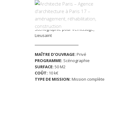
VERNI 77
Scénographie pour Vernissage,
Lieusaint
MAÎTRE D’OUVRAGE:
Privé
PROGRAMME:
Scénographie
SURFACE:
50 M2
COÛT:
10 k€
TYPE DE MISSION:
Mission complète