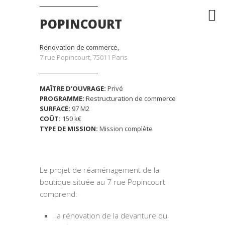
POPINCOURT
Renovation de commerce,
7 rue Popincourt, 75011 Paris
MAÎTRE D’OUVRAGE:
Privé
PROGRAMME:
Restructuration de commerce
SURFACE:
97 M2
COÛT:
150 k€
TYPE DE MISSION:
Mission complète
Le projet de réaménagement de la
boutique située au 7 rue Popincourt
comprend:
la rénovation de la devanture du