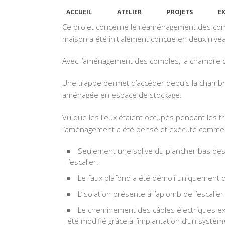
ACCUEIL
ATELIER
PROJETS
E
Ce projet concerne le réaménagement des comb
maison a été initialement conçue en deux niveau
Avec l’aménagement des combles, la chambre d’
Une trappe permet d’accéder depuis la chambre
aménagée en espace de stockage.
Vu que les lieux étaient occupés pendant les tra
l’aménagement a été pensé et exécuté comme u
Seulement une solive du plancher bas de
l’escalier.
Le faux plafond a été démoli uniquement da
L’isolation présente à l’aplomb de l’escalie
Le cheminement des câbles électriques exi
été modifié grâce à l’implantation d’un systè