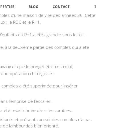
XPERTISE
BLOG
CONTACT
les d’une maison de ville des années 30. Cette
x : le RDC et le R+1.
enfants du R+1 a été agrandie sous le toit.
, à la deuxième partie des combles qui a été
vaux et que le budget était restreint,
ne opération chirurgicale :
s combles a été supprimée pour insérer
ns l’emprise de l’escalier.
r a été redistribuée dans les combles.
stants et présents au sol des combles n’a pas
me de lambourdes bien orienté.